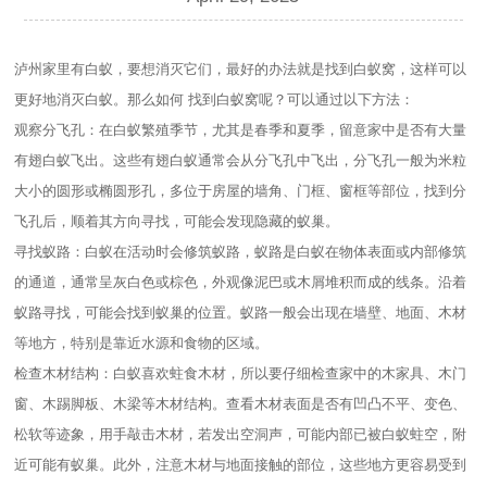
泸州家里有白蚁，要想消灭它们，最好的办法就是找到白蚁窝，这样可以
更好地消灭白蚁。那么如何 找到白蚁窝呢？可以通过以下方法：
观察分飞孔：在白蚁繁殖季节，尤其是春季和夏季，留意家中是否有大量
有翅白蚁飞出。这些有翅白蚁通常会从分飞孔中飞出，分飞孔一般为米粒
大小的圆形或椭圆形孔，多位于房屋的墙角、门框、窗框等部位，找到分
飞孔后，顺着其方向寻找，可能会发现隐藏的蚁巢。
寻找蚁路：白蚁在活动时会修筑蚁路，蚁路是白蚁在物体表面或内部修筑
的通道，通常呈灰白色或棕色，外观像泥巴或木屑堆积而成的线条。沿着
蚁路寻找，可能会找到蚁巢的位置。蚁路一般会出现在墙壁、地面、木材
等地方，特别是靠近水源和食物的区域。
检查木材结构：白蚁喜欢蛀食木材，所以要仔细检查家中的木家具、木门
窗、木踢脚板、木梁等木材结构。查看木材表面是否有凹凸不平、变色、
松软等迹象，用手敲击木材，若发出空洞声，可能内部已被白蚁蛀空，附
近可能有蚁巢。此外，注意木材与地面接触的部位，这些地方更容易受到