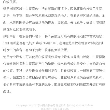
白蚁侵害。
留意潮湿区域：白蚁喜欢生活在潮湿的环境中，因此要重点检查卫生间、
厨房、地下室、阳台等容易积水或潮湿的地方。查看这些区域的墙角、地
面、水管周围是否有白蚁活动的迹象，如蚁路、分飞孔等，蚁巢可能就隐
藏在附近的墙壁或地下。
倾听声音：在安静的环境下，将耳朵贴近可能有白蚁活动的木材或墙壁，
仔细倾听是否有 “沙沙” 声或 “咔嚓” 声，这可能是白蚁在蛀食木材或活动
时发出的声音，有助于判断白蚁巢的大致位置。
使用专业设备：可以使用白蚁探测仪等专业设备来寻找白蚁窝。白蚁探测
仪能够通过探测白蚁活动产生的微弱生物电信号或热量变化，来确定白蚁
的位置。不过，这类设备操作相对复杂，且价格较高，一般家庭可能较少
使用。如果对自己查找白蚁窝没有信心，建议联系专业的白蚁防治机构，
他们具有丰富的经验和专业的设备，能够更准确地找到白蚁窝并进行有效
处理。
CopyRight © 2025 泸州除白蚁公司 版权所有 鲁ICP备13024870号-24
联系电话：400-1566-200