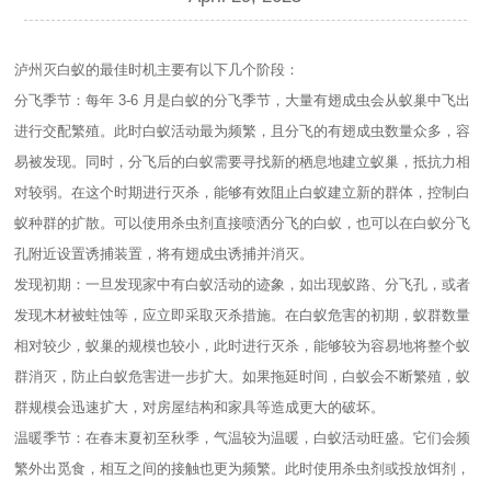
泸州灭白蚁的最佳时机主要有以下几个阶段：
分飞季节：每年 3-6 月是白蚁的分飞季节，大量有翅成虫会从蚁巢中飞出
进行交配繁殖。此时白蚁活动最为频繁，且分飞的有翅成虫数量众多，容
易被发现。同时，分飞后的白蚁需要寻找新的栖息地建立蚁巢，抵抗力相
对较弱。在这个时期进行灭杀，能够有效阻止白蚁建立新的群体，控制白
蚁种群的扩散。可以使用杀虫剂直接喷洒分飞的白蚁，也可以在白蚁分飞
孔附近设置诱捕装置，将有翅成虫诱捕并消灭。
发现初期：一旦发现家中有白蚁活动的迹象，如出现蚁路、分飞孔，或者
发现木材被蛀蚀等，应立即采取灭杀措施。在白蚁危害的初期，蚁群数量
相对较少，蚁巢的规模也较小，此时进行灭杀，能够较为容易地将整个蚁
群消灭，防止白蚁危害进一步扩大。如果拖延时间，白蚁会不断繁殖，蚁
群规模会迅速扩大，对房屋结构和家具等造成更大的破坏。
温暖季节：在春末夏初至秋季，气温较为温暖，白蚁活动旺盛。它们会频
繁外出觅食，相互之间的接触也更为频繁。此时使用杀虫剂或投放饵剂，