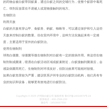
的药物会被白蚁带回蚁巢，通过白蚁之间的交哺行为，使整个蚁群中毒死
亡。饵剂应放置在不易被人或宠物接触到的地方。
生物防治
利用天敌
白蚁的天敌有穿山甲、食蚁兽、蚂蚁、蜘蛛等，可以通过保护和引入这些
天敌来控制白蚁的数量。但在室内环境中，这种方法实施起来有一定难
度，主要适用于室外的白蚁防治。
使用生物制剂
球孢白僵菌、绿僵菌等微生物制剂对白蚁有一定的致病作用。将这些生物
制剂制成菌液，喷洒在白蚁活动区域或蚁巢附近，白蚁接触到菌液后，会
感染病菌而死亡。生物制剂对环境友好，但防治效果可能相对较慢。
如果白蚁危害较为严重，建议联系泸州专业的白蚁防治机构，他们具有专
业的知识和设备，能够更有效地进行白蚁防治。
CopyRight © 2025 泸州除白蚁公司 版权所有 鲁ICP备13024870号-24
联系电话：400-1566-200
微信号：19528007550