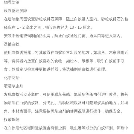
物理防治
设置物理屏障
在建筑物周围设置砂粒或砾石屏障，阻止白蚁进入室内。砂粒或砾石的粒
径应在 1 - 2 毫米之间，铺设厚度约为 10 - 15 厘米。
安装不锈钢或铜制的防虫网，防止白蚁通过门窗、通风口等进入室内。
诱捕白蚁
使用白蚁诱捕器，将其放置在白蚁经常出没的地方，如墙角、木家具附近
等。诱捕器内放置白蚁喜欢的食物，如松木、纸板等，吸引白蚁前来取
食，然后定期检查并更换诱捕器，将诱捕到的白蚁进行处理。
化学防治
喷洒杀虫剂
发现白蚁活动迹象时，可使用联苯菊酯、氯菊酯等杀虫剂进行喷洒。将药
物喷洒在白蚁的蚁路、分飞孔、活动区域以及可能隐藏蚁巢的地方，如墙
角、木材表面等。注意要按照杀虫剂的使用说明进行操作，确保安全。
投放饵剂
在白蚁活动区域附近放置含有氟虫腈、吡虫啉等成分的白蚁饵剂。饵剂中